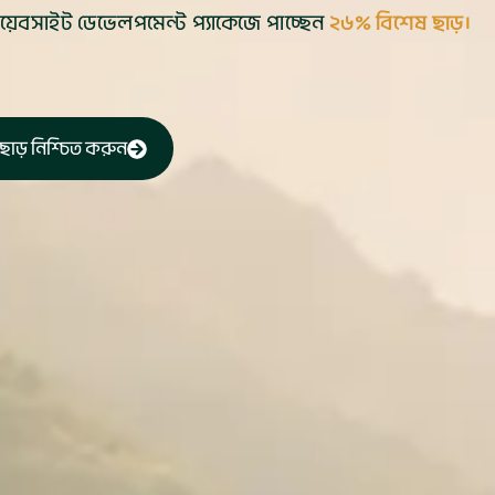
ওয়েবসাইট ডেভেলপমেন্ট প্যাকেজে পাচ্ছেন
২৬% বিশেষ ছাড়।
াড় নিশ্চিত করুন