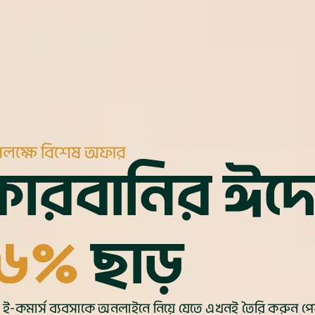
লক্ষে বিশেষ অফার
োরবানির ঈদ
২৬%
ছাড়
-কমার্স ব্যবসাকে অনলাইনে নিয়ে যেতে এখনই তৈরি করুন প